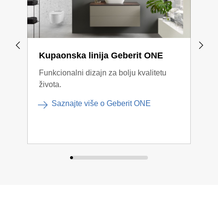
Kupaonska linija Geberit ONE
Kup
Funkcionalni dizajn za bolju kvalitetu
Kont
života.
komb
Saznajte više o Geberit ONE