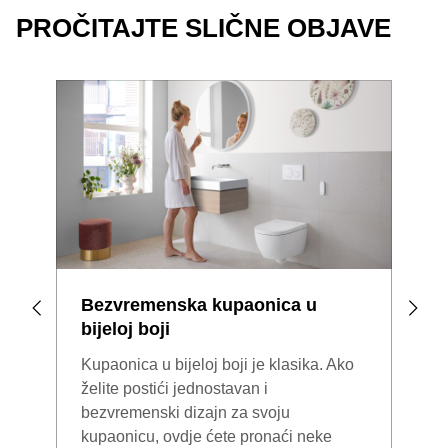
PROČITAJTE SLIČNE OBJAVE
Bezvremenska kupaonica u
Min
bijeloj boji
Manj
Kupaonica u bijeloj boji je klasika. Ako
Rezu
želite postići jednostavan i
ćemo
bezvremenski dizajn za svoju
diza
kupaonicu, ovdje ćete pronaći neke