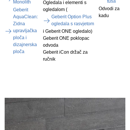
tuša
Monolith
Ogledala i elementi s
Odvodi za
ogledalom (
Geberit
kadu
AquaClean:
Geberit Option Plus
Zidna
ogledala s rasvjetom
upravljačka
i Geberit ONE ogledalo)
ploča i
Geberit ONE poklopac
dizajnerska
odvoda
ploča
Geberit iCon držač za
ručnik