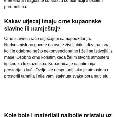
elemenata i naglasite kontrast u kombinaciji s ostalim
predmetima.
Kakav utjecaj imaju crne kupaonske
slavine ili namještaj?
Crne slavine zrače osjećajem samopouzdanja.
Nedvosmisleno govore da ovdje živi ljubitelj dizajna, onaj
koji je odabrao nešto nekonvencionalno i želi se izdvojiti iz
mase. Osobno crnu koristim kada želim stvoriti atmosferu
tipičnu za luksuzni spa. Kupaonica je najintimnija
prostorija u kući. Ovdje ste nesputaniji ako je atmosfera u
prostoriji tamnija i nije vam istaknuta svaka bora na tijelu.
Koje boje i materijali najbolje pristaju uz