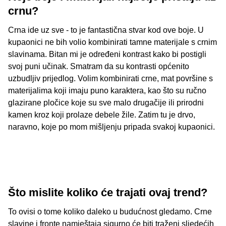
crnu?
Crna ide uz sve - to je fantastična stvar kod ove boje. U
kupaonici ne bih volio kombinirati tamne materijale s crnim
slavinama. Bitan mi je određeni kontrast kako bi postigli
svoj puni učinak. Smatram da su kontrasti općenito
uzbudljiv prijedlog. Volim kombinirati crne, mat površine s
materijalima koji imaju puno karaktera, kao što su ručno
glazirane pločice koje su sve malo drugačije ili prirodni
kamen kroz koji prolaze debele žile. Zatim tu je drvo,
naravno, koje po mom mišljenju pripada svakoj kupaonici.
Što mislite koliko će trajati ovaj trend?
To ovisi o tome koliko daleko u budućnost gledamo. Crne
slavine i fronte namještaja sigurno će biti traženi sljedećih