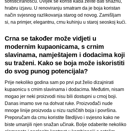
sofisticiranošću. Uvijek se koristi kada želite dati snažnu,
hrabru izjavu. U renoviranju smatram da je boja koristan
način svjesnog razlikovanja starog od novog. Zamišljam
si, na primjer, elegantnu, crnu kuhinju u staroj seoskoj kući.
Crna se također može vidjeti u
modernim kupaonicama, s crnim
slavinama, namještajem i dodacima koji
su traženi. Kako se boja može iskoristiti
do svog punog potencijala?
Prije nekoliko godina sam po prvi put želio dizajnirati
kupaonicu s crnim slavinama i dodacima. Međutim, nisam
mogao jer neki proizvodi nisu bili dostupni u crnoj boji.
Danas imamo sve na dohvat ruke. Proizvođači nude
mnoge linije proizvoda u nizu različitih boja i površina.
Preporučam da crnu koristite štedljivo i svjesno kako ne
biste umanjili njen snažan učinak. Bolje odaberite nekoliko