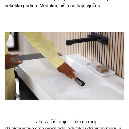
nekoliko godina. Međutim, ništa ne traje vječno.
Lako za čišćenje - čak i u crnoj
Uz Geberitove crne proizvode, arhitekti i dizajneri mogu u