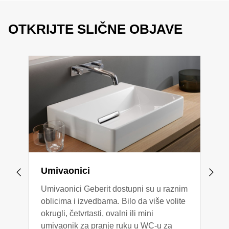
OTKRIJTE SLIČNE OBJAVE
Umivaonici
Geb
Umivaonici Geberit dostupni su u raznim
Gebe
oblicima i izvedbama. Bilo da više volite
za u
okrugli, četvrtasti, ovalni ili mini
vijek
umivaonik za pranje ruku u WC-u za