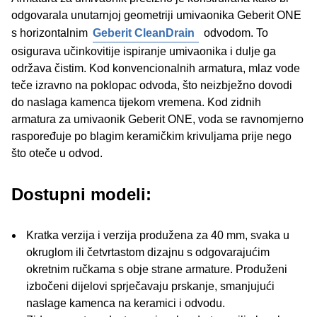
odgovarala unutarnjoj geometriji umivaonika Geberit ONE
s horizontalnim
Geberit CleanDrain
odvodom. To
osigurava učinkovitije ispiranje umivaonika i dulje ga
održava čistim. Kod konvencionalnih armatura, mlaz vode
teče izravno na poklopac odvoda, što neizbježno dovodi
do naslaga kamenca tijekom vremena. Kod zidnih
armatura za umivaonik Geberit ONE, voda se ravnomjerno
raspoređuje po blagim keramičkim krivuljama prije nego
što oteče u odvod.
Dostupni modeli:
Kratka verzija i verzija produžena za 40 mm, svaka u
okruglom ili četvrtastom dizajnu s odgovarajućim
okretnim ručkama s obje strane armature. Produženi
izbočeni dijelovi sprječavaju prskanje, smanjujući
naslage kamenca na keramici i odvodu.