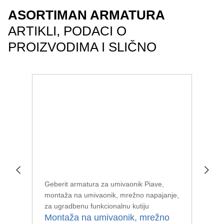
ASORTIMAN ARMATURA
ARTIKLI, PODACI O
PROIZVODIMA I SLIČNO
Geberit armatura za umivaonik Piave,
Geb
montaža na umivaonik, mrežno napajanje,
zid
za ugradbenu funkcionalnu kutiju
ugr
Montaža na umivaonik, mrežno
Zi