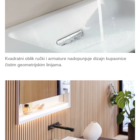
Kvadratni oblik ručki i armature nadopunjuje dizajn kupaonice
čistim geometrijskim linijama.