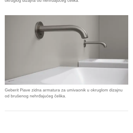
okruglog dizajna od nehrđajućeg čelika.
Geberit Piave zidna armatura za umivaonik u okruglom dizajnu
od brušenog nehrđajućeg čelika.