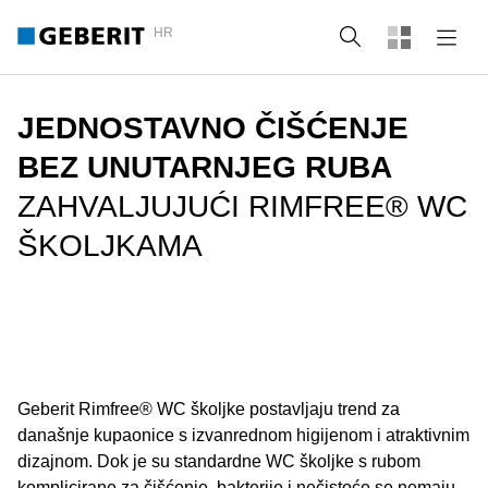
HR
Pretraži
JEDNOSTAVNO ČIŠĆENJE
BEZ UNUTARNJEG RUBA
ZAHVALJUJUĆI RIMFREE® WC
ŠKOLJKAMA
Geberit Rimfree® WC školjke postavljaju trend za
današnje kupaonice s izvanrednom higijenom i atraktivnim
dizajnom. Dok je su standardne WC školjke s rubom
komplicirane za čišćenje, bakterije i nečistoće se nemaju