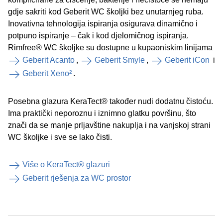
gdje sakriti kod Geberit WC školjki bez unutarnjeg ruba.
Inovativna tehnologija ispiranja osigurava dinamično i
potpuno ispiranje – čak i kod djelomičnog ispiranja.
Rimfree® WC školjke su dostupne u kupaoniskim linijama
Geberit Acanto
,
Geberit Smyle
,
Geberit iCon
i
Geberit Xeno²
.
Posebna glazura KeraTect® također nudi dodatnu čistoću.
Ima praktički neporoznu i iznimno glatku površinu, što
znači da se manje prljavštine nakuplja i na vanjskoj strani
WC školjke i sve se lako čisti.
Više o KeraTect® glazuri
Geberit rješenja za WC prostor