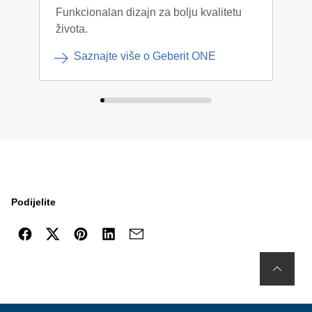
Funkcionalan dizajn za bolju kvalitetu
Kont
života.
komb
Saznajte više o Geberit ONE
Podijelite