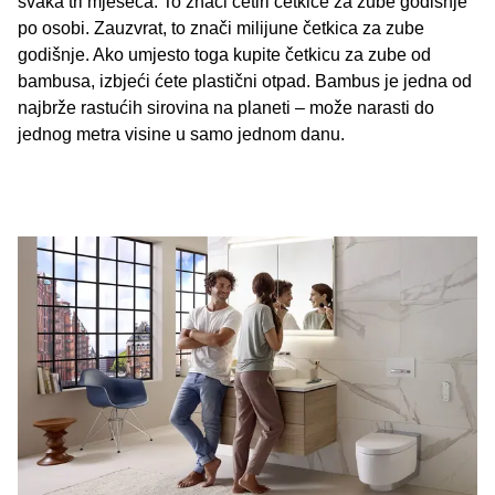
svaka tri mjeseca. To znači četiri četkice za zube godišnje
po osobi. Zauzvrat, to znači milijune četkica za zube
godišnje. Ako umjesto toga kupite četkicu za zube od
bambusa, izbjeći ćete plastični otpad. Bambus je jedna od
najbrže rastućih sirovina na planeti – može narasti do
jednog metra visine u samo jednom danu.