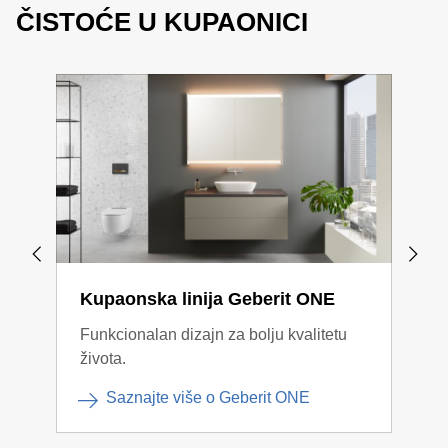
ČISTOĆE U KUPAONICI
Kupaonska linija Geberit ONE
Kup
Funkcionalan dizajn za bolju kvalitetu
Kont
života.
komb
Saznajte više o Geberit ONE