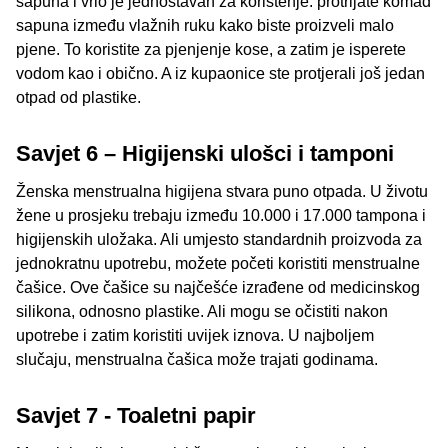
sapuna i vrlo je jednostavan za korištenje: protrljate komad
sapuna između vlažnih ruku kako biste proizveli malo
pjene. To koristite za pjenjenje kose, a zatim je isperete
vodom kao i obično. A iz kupaonice ste protjerali još jedan
otpad od plastike.
Savjet 6 – Higijenski ulošci i tamponi
Ženska menstrualna higijena stvara puno otpada. U životu
žene u prosjeku trebaju između 10.000 i 17.000 tampona i
higijenskih uložaka. Ali umjesto standardnih proizvoda za
jednokratnu upotrebu, možete početi koristiti menstrualne
čašice. Ove čašice su najčešće izrađene od medicinskog
silikona, odnosno plastike. Ali mogu se očistiti nakon
upotrebe i zatim koristiti uvijek iznova. U najboljem
slučaju, menstrualna čašica može trajati godinama.
Savjet 7 - Toaletni papir