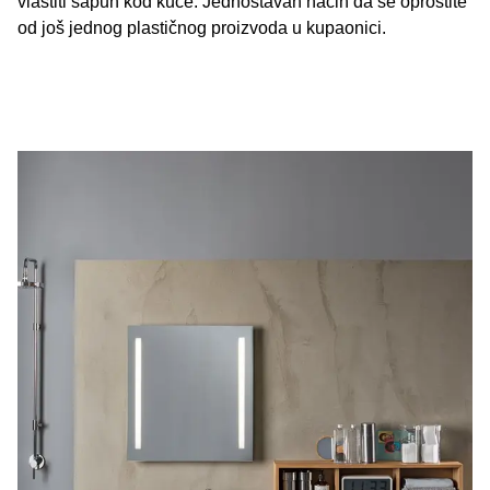
vlastiti sapun kod kuće. Jednostavan način da se oprostite
od još jednog plastičnog proizvoda u kupaonici.