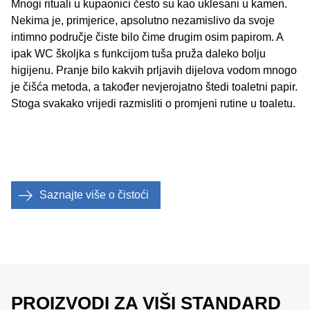
Mnogi rituali u kupaonici često su kao uklesani u kamen.
Nekima je, primjerice, apsolutno nezamislivo da svoje
intimno područje čiste bilo čime drugim osim papirom. A
ipak WC školjka s funkcijom tuša pruža daleko bolju
higijenu. Pranje bilo kakvih prljavih dijelova vodom mnogo
je čišća metoda, a također nevjerojatno štedi toaletni papir.
Stoga svakako vrijedi razmisliti o promjeni rutine u toaletu.
Saznajte više o čistoći
PROIZVODI ZA VIŠI STANDARD