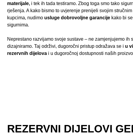
materijale,
i tek ih tada testiramo. Zbog toga smo tako sigur
rješenja. A kako bismo to uvjerenje prenijeli svojim stručnim
kupcima, nudimo
usluge dobrovoljne garancije
kako bi se
sigurnima.
Neprestano razvijamo svoje sustave – ne zamjenjujemo ih sa
dizajniramo. Taj održivi, dugoročni pristup odražava se i
u v
rezervnih dijelova
i u dugoročnoj dostupnosti naših proizv
REZERVNI DIJELOVI G