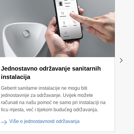
Jednostavno održavanje sanitarnih
Pom
instalacija
Znamo
na li
Geberit sanitarne instalacije ne mogu biti
s tim
jednostavnije za održavanje. Uvijek možete
S
računati na našu pomoć ne samo pri instalaciji na
m
licu mjesta, već i tijekom budućeg održavanja.
Više o jednostavnosti održavanja