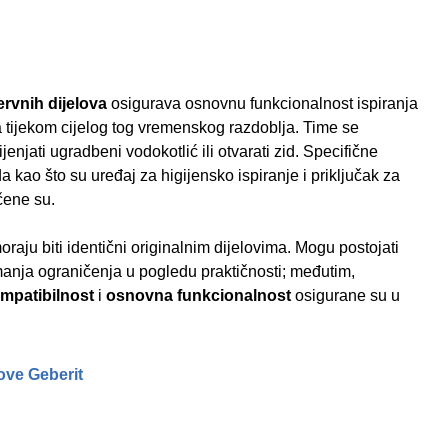
rvnih dijelova
osigurava osnovnu funkcionalnost ispiranja
 tijekom cijelog tog vremenskog razdoblja. Time se
njati ugradbeni vodokotlić ili otvarati zid. Specifične
a kao što su uređaj za higijensko ispiranje i priključak za
čene su.
oraju biti identični originalnim dijelovima. Mogu postojati
manja ograničenja u pogledu praktičnosti; međutim,
mpatibilnost
i
osnovna funkcionalnost
osigurane su u
ove Geberit