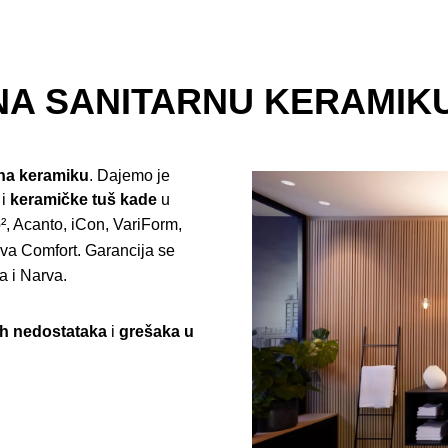
NA SANITARNU KERAMIK
 na keramiku
. Dajemo je
i
keramičke tuš kade
u
, Acanto, iCon, VariForm,
va Comfort. Garancija se
a i Narva.
ih nedostataka
i
grešaka u