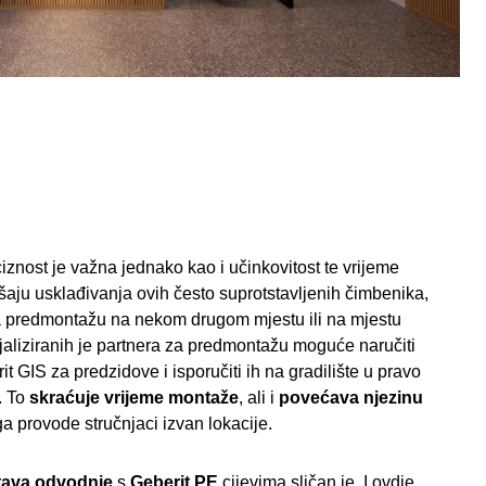
ciznost je važna jednako kao i učinkovitost te vrijeme
aju usklađivanja ovih često suprotstavljenih čimbenika,
za predmontažu na nekom drugom mjestu ili na mjestu
ijaliziranih je partnera za predmontažu moguće naručiti
t GIS za predzidove i isporučiti ih na gradilište u pravo
. To
skraćuje vrijeme montaže
, ali i
povećava njezinu
ga provode stručnjaci izvan lokacije.
tava odvodnje
s
Geberit PE
cijevima sličan je. I ovdje