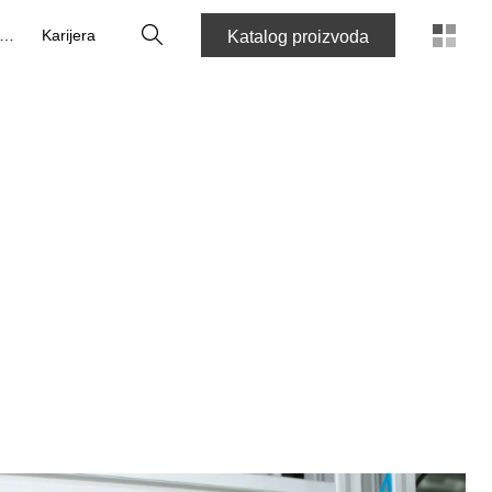
Pretraži
O nama
Karijera
Katalog proizvoda