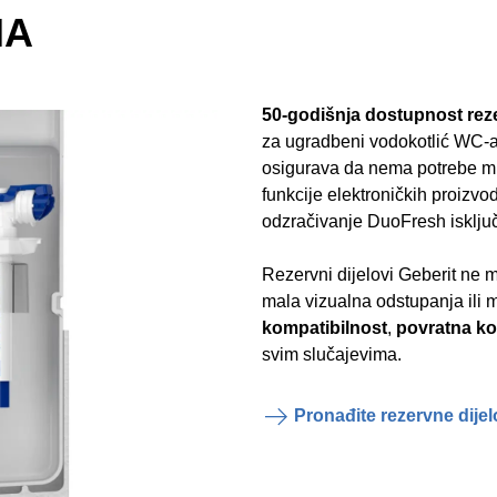
NA
50-godišnja dostupnost reze
za ugradbeni vodokotlić WC-a
osigurava da nema potrebe mije
funkcije elektroničkih proizvod
odzračivanje DuoFresh isklju
Rezervni dijelovi Geberit ne m
mala vizualna odstupanja ili 
kompatibilnost
,
povratna ko
svim slučajevima.
Pronađite rezervne dijel