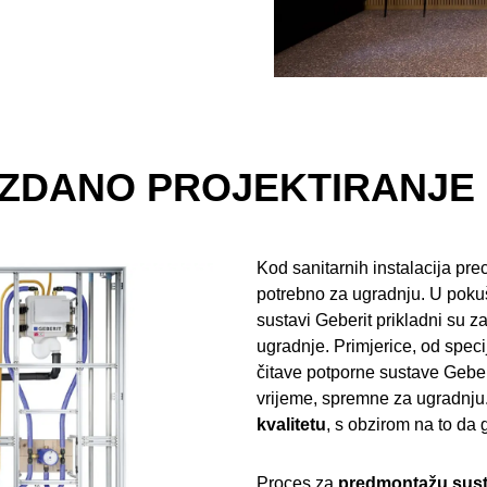
ZDANO PROJEKTIRANJE
Kod sanitarnih instalacija pre
potrebno za ugradnju. U pokuš
sustavi Geberit prikladni su 
ugradnje. Primjerice, od spec
čitave potporne sustave Geberi
vrijeme, spremne za ugradnju
kvalitetu
, s obzirom na to da 
Proces za
predmontažu sus