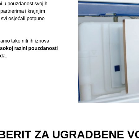
ni u pouzdanost svojih
 partnerima i krajnjim
 svi osjećali potpuno
mo tako niti ih iznova
isokoj razini pouzdanosti
oda.
EBERIT ZA UGRADBENE V