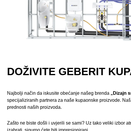
DOŽIVITE GEBERIT KU
Najbolji način da iskusite obećanje našeg brenda
„Dizajn 
specijaliziranih partnera za naše kupaonske proizvode. Naši 
prednosti naših proizvoda.
Zašto ne biste došli i uvjerili se sami? Uz tako veliki izbor at
izabrati, sigurno ćete biti impresionirani.