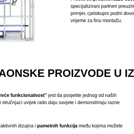
specijalizirani partneri preuz
primjer, cjelokupni podni dov
vrijeme za finu montažu.
PAONSKE PROIZVODE U 
sreće funkcionalnost”
jest da posjetite jednog od naših
stručnjaci uvijek rado daju savjete i demonstriraju razne
raktivnih dizajna i
pametnih funkcija
među kojima možete