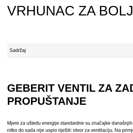
VRHUNAC ZA BOL
Sadržaj
Ekonomski doprinos ublažavanju klimatskih promjena
Ovako funkcionira Geberit ventil za zadržavanje energije ERV
GEBERIT VENTIL ZA Z
Gubitak topline kroz krov
PROPUŠTANJE
Sve tehničke informacije o Geberit ventilu za zadržavanje energi
Mjere za uštedu energije standardne su značajke današnjih z
nitko do sada nije uspio riješiti: otvor za ventilaciju. Na pr