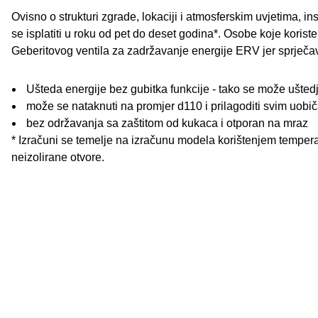
Ovisno o strukturi zgrade, lokaciji i atmosferskim uvjetima, 
se isplatiti u roku od pet do deset godina*. Osobe koje koriste
Geberitovog ventila za zadržavanje energije ERV jer sprječava 
Ušteda energije bez gubitka funkcije - tako se može uštedje
može se nataknuti na promjer d110 i prilagoditi svim uobič
bez održavanja sa zaštitom od kukaca i otporan na mraz
* Izračuni se temelje na izračunu modela korištenjem tempera
neizolirane otvore.