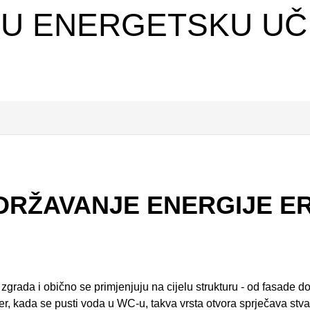
JU ENERGETSKU UČ
ADRŽAVANJE ENERGIJE E
je ERV
grada i obično se primjenjuju na cijelu strukturu - od fasade d
imjer, kada se pusti voda u WC-u, takva vrsta otvora sprječava stv