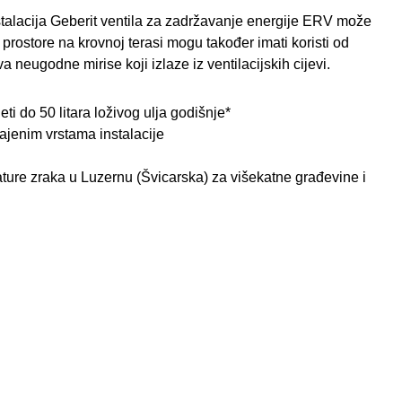
instalacija Geberit ventila za zadržavanje energije ERV može
 prostore na krovnoj terasi mogu također imati koristi od
neugodne mirise koji izlaze iz ventilacijskih cijevi.
ti do 50 litara loživog ulja godišnje*
ajenim vrstama instalacije
ture zraka u Luzernu (Švicarska) za višekatne građevine i