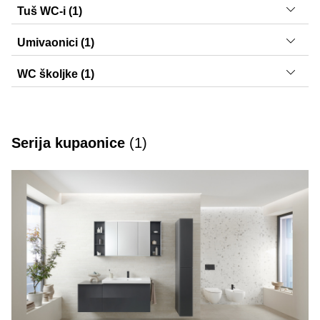
Sigma01, Sigma10, Sigma20, Sigma30, Sigma50
Tuš WC-i (1)
AquaClean Alba
Umivaonici (1)
Selnova Square
WC školjke (1)
Acanto
Serija kupaonice
(
1
)