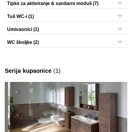
CleanLine, Olona
Tipke za aktiviranje & sanitarni moduli (7)
Delta01, Delta20, Delta30, Sigma01, Sigma20, Sigma30,
Tuš WC-i (1)
Sigma50
AquaClean Alba
Umivaonici (1)
Selnova Square
WC školjke (2)
Selnova, Selnova Square
Serija kupaonice
(
1
)